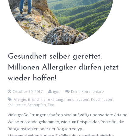
Gesundheit selber gerettet.
Millionen Allergiker dürfen jetzt
wieder hoffen!
Oktober 30, 2017
igor
Keine Kommentare
Allergie
,
Bronchitis
,
Erkältung
,
Immunsystem
,
Keuchhusten
,
Kräutertee
,
Schnupfen
,
Tee
Viele große Errungenschaften sind auf völlig unerwartete Art und
Weise zustande gekommen, wie zum Beispiel das Penicillin, die
Röntgenstrahlen oder der Daguerreotyp.
Manchmal geben kuriose Zufälle oder unwahrscheinliche