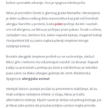
bolest i povratite zdravlje. Ovo je njegova istinita priča.
Nikac je porodični čovek iz glavnog grada Nemačke i decenijama
je delio sudbinu velikog dela stanovništva koji pati od hroničnih
alergija. Naročito u proleće, kada
polen
počinje da leti i vazduh
vrvi od alergena, za Nikca je počinjao pravi pakao. Svrab u očima,
začepljen nos, otečeno lice, talasi napada kijanja, magareći kašalj
i konjunktivit bili su samo najbezazleniji simptomi mnogo
ozbiljnije bolesti.
Brutalni alergijski simptomi proširili su se na bronhije, stežući
Nikcu grlo i redovno mu oduzimajući vazduh za disanje. Napadi
kašlja su prerastali u pretnju po život a naš Berlinac je nekoliko
puta samo za dlaku izbegao gušenje do smrti. Medicinska
dijagnoza:
alergijska astma!
Hemijski lekovi i pumpe pružali su privremeno olakšanje, ali su
imali ozbiljne neželjene efekte. U očaju, Nikac je tražio
alternativno rešenje. Ključni savet je došao od jednog biologa, pa
je Nikac tako počeo da proučava biljno carstvo majke prirode.