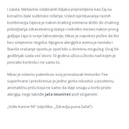
I zaista. Mešavine odabranih biljaka pripremljene kao čaj su
konačno dale suštinsko rešenje. Usled isprobavanja raznih
kombinacija čajeva je nakon kratkog vremena došlo do znatnog
poboljšanja zdravstvenog stanja i nekoliko meseci nakon prvog
gutljaja čaja iz svoje laboratorije, Nikac je napokon počeo da živi
bez simptoma i tegoba. Njegova alergijska astma je nestala i
štaviše vraćanje sportu je opet bilo u domenu mogućeg. Ovaj 56-
godišnjak sada već skoro 10 godina uživa u životu nad kojim je
povratio kontrolu i ne samo to.
Nikac je odavno patentirao svoj pronalazak Immunko Tee
superhrane i preokrenuo je jedno gorko iskustvo u pozitivnu,
aromatičnu priču koja ne samo da daje snagu u borbi protiv
alergija, nego takođe
jača imunitet
pod sloganom:
„Volle Kanne fit!“ (otprilike: „Zdravlja puna čaša!“)