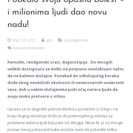
i milionima ljudi dao novu
nadu!
März 23, 2021
igor
Uncategorized
Keine Kommentare
Penicilin, rendgenski zraci, dagerotipija.. Do mnogih
velikih dostignuća se došlo na potpuno neočekivani način,
da ne kažemo slučajno. Ponekad do odlučujućeg koraka
dođe zbog neobičnih okolnosti ili neverovatnih unakrsnih
veza, dok u nekim slučajevima puki očaj natera ljude da
svoju muku pretvore u vrlinu.
Upravo se to dogodilo jednom Berlincu poreklom iz Srbije i na
kraju dugog iskušenja došlo je do potencijalnog rešenja za
probleme miliona ljudi koji pate od alergija. Nikac M. je za mnoge
postao heroj pokazavši kako možete sami da pobedite tešku