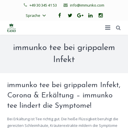
+49 30 345 41 53
info@immunko.com
Sprache
Startseite
immunko tee bei grippalem
Produkte
Infekt
Über Immunko
Immunko Tee
Sicherheit
Immunko +plusflex
immunko tee bei grippalem Infekt,
Blog
Corona & Erkältung – immunko
tee lindert die Symptome!
Kontakt
Bei Erkältung ist Tee richtig gut. Die heiße Flüssigkeit beruhigt die
gereizten Schleimhäute, Kräuterextrakte mildern die Symptome